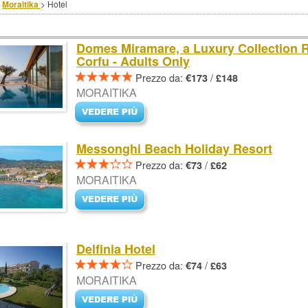
>
Moraitika
>
Hotel
Domes Miramare, a Luxury Collection R
Corfu - Adults Only
Prezzo da:
/
€173
£148
MORAITIKA
Messonghi Beach Holiday Resort
Prezzo da:
/
€73
£62
MORAITIKA
Delfinia Hotel
Prezzo da:
/
€74
£63
MORAITIKA