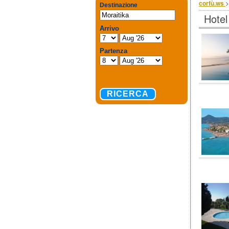
corfù.ws
Hotel