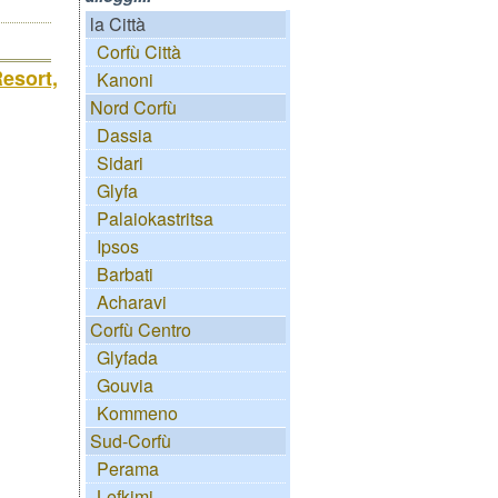
la Città
Corfù Città
esort,
Kanoni
Nord Corfù
Dassia
Sidari
Glyfa
Palaiokastritsa
Ipsos
Barbati
Acharavi
Corfù Centro
Glyfada
Gouvia
Kommeno
Sud-Corfù
Perama
Lefkimi