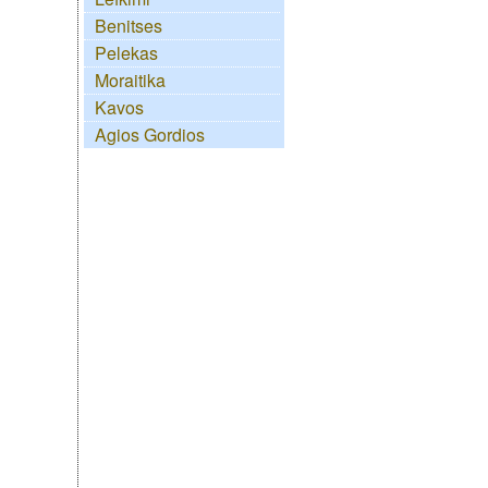
Benitses
Pelekas
Moraitika
Kavos
Agios Gordios