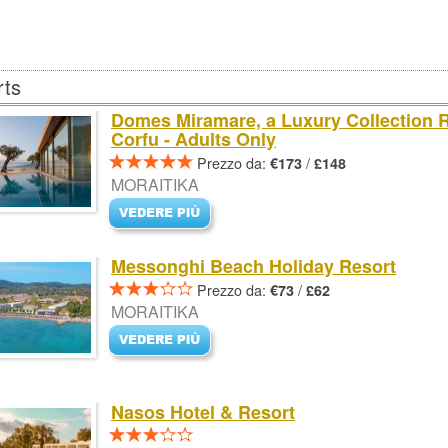
rts
Domes Miramare, a Luxury Collection R
Corfu - Adults Only
Prezzo da:
/
€173
£148
MORAITIKA
Messonghi Beach Holiday Resort
Prezzo da:
/
€73
£62
MORAITIKA
Nasos Hotel & Resort