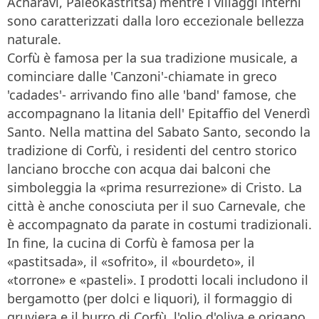
Acharavi, Paleokastritsa) mentre i villaggi interni
sono caratterizzati dalla loro eccezionale bellezza
naturale.
Corfù è famosa per la sua tradizione musicale, a
cominciare dalle 'Canzoni'-chiamate in greco
'cadades'- arrivando fino alle 'band' famose, che
accompagnano la litania dell' Epitaffio del Venerdì
Santo. Nella mattina del Sabato Santo, secondo la
tradizione di Corfù, i residenti del centro storico
lanciano brocche con acqua dai balconi che
simboleggia la «prima resurrezione» di Cristo. La
città è anche conosciuta per il suo Carnevale, che
è accompagnato da parate in costumi tradizionali.
In fine, la cucina di Corfù è famosa per la
«pastitsada», il «sofrito», il «bourdeto», il
«torrone» e «pasteli». I prodotti locali includono il
bergamotto (per dolci e liquori), il formaggio di
gruviera e il burro di Corfù, l'olio d'oliva e origano.