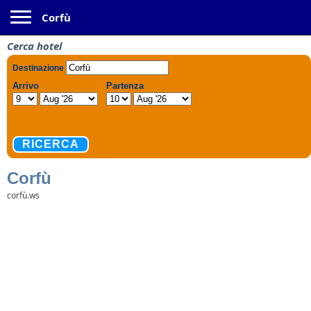
Toggle navigation
Corfù
Cerca hotel
Corfù
corfù.ws