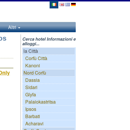
Altri
os
Cerca hotel Informazioni e
alloggi...
la Città
Corfù Città
Kanoni
Only
Nord Corfù
Dassia
Sidari
Glyfa
Palaiokastritsa
Ipsos
Barbati
Acharavi