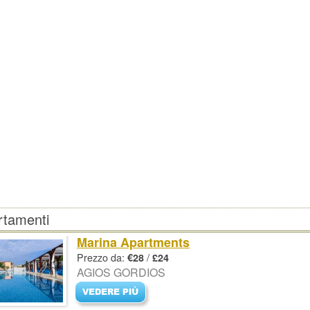
rtamenti
Marina Apartments
Prezzo da:
/
€28
£24
AGIOS GORDIOS