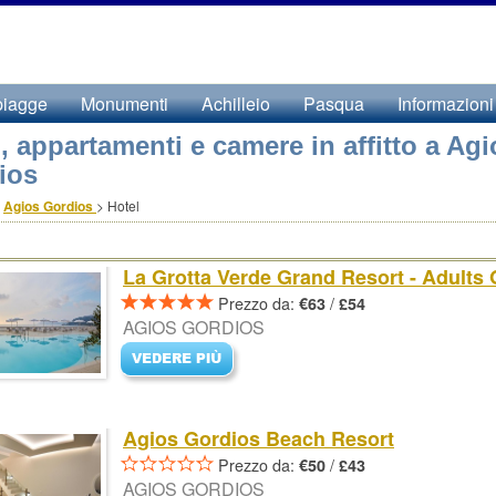
piagge
Monumenti
Achilleio
Pasqua
Informazioni
, appartamenti e camere in affitto a Agi
ios
>
Agios Gordios
>
Hotel
La Grotta Verde Grand Resort - Adults 
Prezzo da:
/
€63
£54
AGIOS GORDIOS
Agios Gordios Beach Resort
Prezzo da:
/
€50
£43
AGIOS GORDIOS