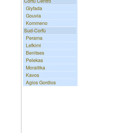
Corfù Centro
Glyfada
Gouvia
Kommeno
Sud-Corfù
Perama
Lefkimi
Benitses
Pelekas
Moraitika
Kavos
Agios Gordios