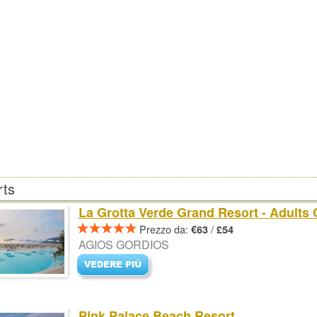
rts
La Grotta Verde Grand Resort - Adults 
Prezzo da:
/
€63
£54
AGIOS GORDIOS
Pink Palace Beach Resort