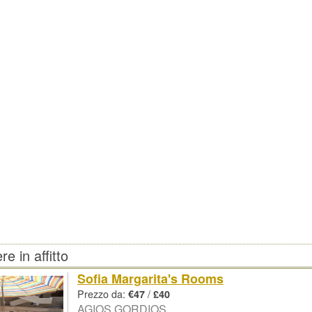
e in affitto
Sofia Margarita's Rooms
Prezzo da:
/
€47
£40
AGIOS GORDIOS